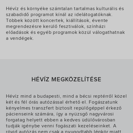
Hévíz és környéke számtalan tartalmas kulturális és
szabadidő programot kínál az idelátogatóknak.
Többek között koncertek, kiállítások, évente
megrendezésre kerülő fesztiválok, színházi
előadások és egyéb programok közül válogathatnak
a vendégek.
HÉVÍZ MEGKÖZELÍTÉSE
Hévíz mind a budapesti, mind a bécsi reptérről közel
két és fél órás autózással érhető el. Fogászatunk
kényelmes transzfert biztosít repülőgéppel érkező
pácienseink számára, így a nyüzsgő nagyvárosi
forgatag helyett ebben a kedves üdülővárosban
tudják igénybe venni fogászati kezeléseinket. A
rövid autózás nem csak a nyugodtabb légkör miatt