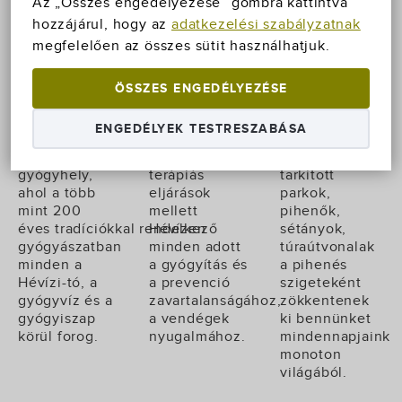
Az „Összes engedélyezése” gombra kattintva
Hévízen,
Gyógyfürdő az
békés, a
hozzájárul, hogy az
adatkezelési szabályzatnak
Magyarország
év minden
pihenést, a
megfelelően az összes sütit használhatjuk.
terápia-,
napján várja a
rekreációt és
wellness- és
fürdőzőket és
gyógyulást
turisztikai
gyógyulni
szolgáló
ÖSSZES ENGEDÉLYEZÉSE
fellegvárában
vágyókat. A
kisváros.
található. A
200 éves
Csodálatos
ENGEDÉLYEK TESTRESZABÁSA
település
hagyományokra
ősfákkal,
világhírű
visszatekintő
virágokkal
gyógyhely,
terápiás
tarkított
ahol a több
eljárások
parkok,
mint 200
mellett
pihenők,
éves tradíciókkal rendelkező
Hévízen
sétányok,
gyógyászatban
minden adott
túraútvonalak
minden a
a gyógyítás és
a pihenés
Hévízi-tó, a
a prevenció
szigeteként
gyógyvíz és a
zavartalanságához,
zökkentenek
gyógyiszap
a vendégek
ki bennünket
körül forog.
nyugalmához.
mindennapjaink
monoton
világából.