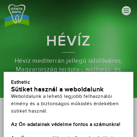
HÉVÍZ
Hévíz mediterrán jellegű üdülőváros,
Magyarország terápia-, wellness- és
turisztikai fellegvára
Esthetic
Sütiket használ a weboldalunk
Weboldalunk a lehető legjobb felhasználói
élmény és a biztonságos működés érdekében
sütiket használ.
HÉVÍZ A VILÁGHÍRŰ GYÓGYHELY
Az Ön adatainak védelme fontos a számunkra!
Fogászatunk
A Hévízi
Hévíz egy