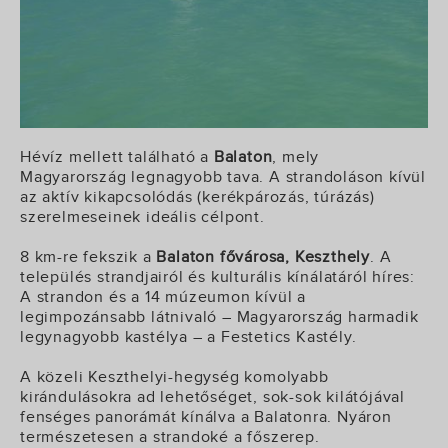
Hévíz mellett található a
Balaton
, mely
Magyarország legnagyobb tava. A strandoláson kívül
az aktív kikapcsolódás (kerékpározás, túrázás)
szerelmeseinek ideális célpont.
8 km-re fekszik a
Balaton fővárosa, Keszthely
. A
település strandjairól és kulturális kínálatáról híres:
A strandon és a 14 múzeumon kívül a
legimpozánsabb látnivaló – Magyarország harmadik
legynagyobb kastélya – a Festetics Kastély.
A közeli Keszthelyi-hegység komolyabb
kirándulásokra ad lehetőséget, sok-sok kilátójával
fenséges panorámát kínálva a Balatonra. Nyáron
természetesen a strandoké a főszerep.