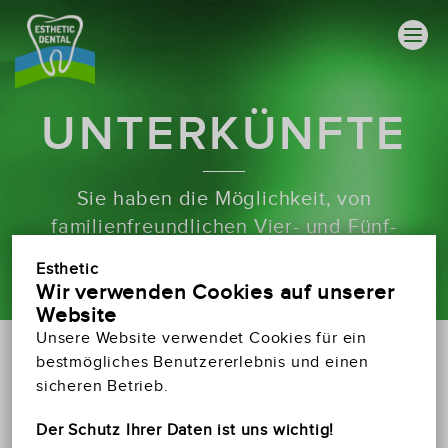
UNTERKÜNFTE
Sie haben die Möglichkeit, von
familienfreundlichen Vier- und Fünf-
Sterne-Wellnesshotels bzw.
Esthetic
Premiumappartements zu wählen
Wir verwenden Cookies auf unserer
Website
Unsere Website verwendet Cookies für ein
bestmögliches Benutzererlebnis und einen
VERBINDEN SIE IHRE
sicheren Betrieb.
ZAHNBEHANDLUNG MIT EINEM URLAUB
Der Schutz Ihrer Daten ist uns wichtig!