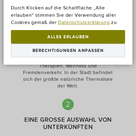
Durch Klicken auf die Schaltfläche „Alle
1
erlauben“ stimmen Sie der Verwendung aller
Cookies gemäß der
Datenschutzerklärung
zu.
HÉVÍZ, DAS
TOURISTENPARADIES
ALLES ERLAUBEN
BERECHTIGUNGEN ANPASSEN
Unsere Zahnklinik befindet sich in
Hévíz, der ungarischen Hochburg für
Therapien, Wellness und
Fremdenverkehr. In der Stadt befindet
sich der größte natürliche Thermalsee
der Welt.
2
EINE GROSSE AUSWAHL VON U
NTERKÜNFTEN